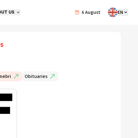
6
August
EN
OUT US
es
nebri
Obituaries