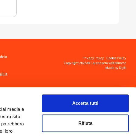
drio
Privacy Policy
-
Cookie Policy
Copyright 2025 © Calendario Valtellinese
Made by Dijiti
il.it
Accetta tutti
cial media e
nostro sito
Rifiuta
i potrebbero
ei loro