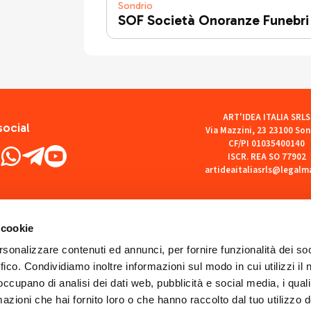
Sondrio
SOF Società Onoranze Funebri
ART'IDEA ITALIA SRLS
social
Via Mazzini, 23 23100 Son
CF/PI 01035400140
ISCR. REA SO 77902
artideaitaliasrls@legalma
 cookie
rsonalizzare contenuti ed annunci, per fornire funzionalità dei so
ffico. Condividiamo inoltre informazioni sul modo in cui utilizzi il 
 occupano di analisi dei dati web, pubblicità e social media, i qual
azioni che hai fornito loro o che hanno raccolto dal tuo utilizzo d