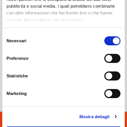
pubblicità e social media, i quali potrebbero combinarle
con altre informazioni che hai fornito loro o che hanno
raccolto dal tuo utilizzo dei loro servizi.
Tirano
SOF Società Onoranze Funebri
Obituaries
Selezione
Necessari
del
consenso
Preferenze
Statistiche
Sondrio
SOF Società Onoranze Funebri
Marketing
Mostra dettagli