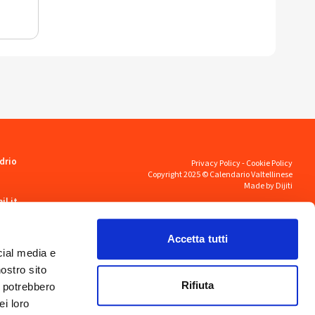
drio
Privacy Policy
-
Cookie Policy
Copyright 2025 © Calendario Valtellinese
Made by Dijiti
il.it
Accetta tutti
cial media e
nostro sito
Rifiuta
i potrebbero
ei loro