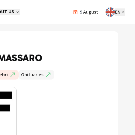
9
August
EN
OUT US
 MASSARO
ebri
Obituaries