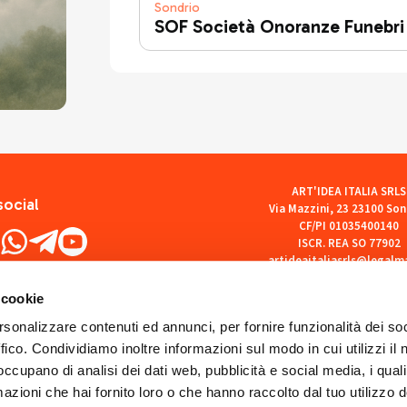
Sondrio
SOF Società Onoranze Funebri
ART'IDEA ITALIA SRLS
social
Via Mazzini, 23 23100 Son
CF/PI 01035400140
ISCR. REA SO 77902
artideaitaliasrls@legalma
 cookie
rsonalizzare contenuti ed annunci, per fornire funzionalità dei so
ffico. Condividiamo inoltre informazioni sul modo in cui utilizzi il 
 occupano di analisi dei dati web, pubblicità e social media, i qual
azioni che hai fornito loro o che hanno raccolto dal tuo utilizzo d