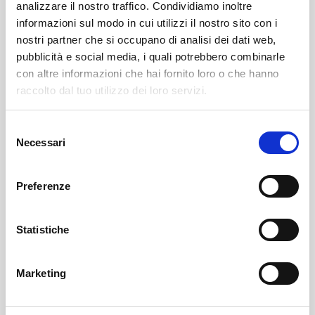
analizzare il nostro traffico. Condividiamo inoltre
informazioni sul modo in cui utilizzi il nostro sito con i
nostri partner che si occupano di analisi dei dati web,
pubblicità e social media, i quali potrebbero combinarle
con altre informazioni che hai fornito loro o che hanno
raccolto dal tuo utilizzo dei loro servizi.
Selezione
Bianzone
SOF Società Onoranze Funebri
Obituaries
Necessari
del
consenso
Preferenze
Statistiche
Marketing
Sondrio
SOF Società Onoranze Funebri