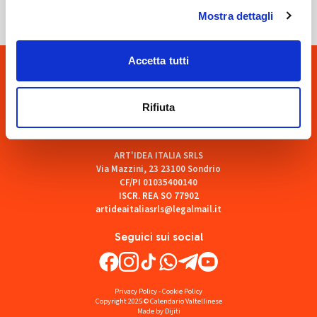
Mostra dettagli
Accetta tutti
Rifiuta
ART'IDEA ITALIA SRLS
Via Mazzini, 23 23100 Sondrio
CF/PI 01035400140
ISCR. REA SO 77902
artideaitaliasrls@legalmail.it
Seguici sui social
Privacy Policy
-
Cookie Policy
Copyright 2025 © Calendario Valtellinese
Made by Dijiti