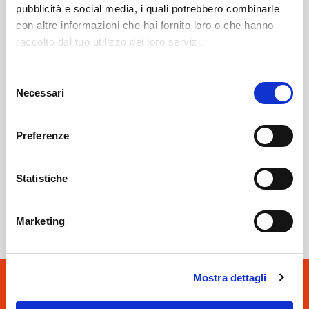
pubblicità e social media, i quali potrebbero combinarle
con altre informazioni che hai fornito loro o che hanno
Ponte In Valtellina
SOF Società Onoranze Funebri
Obituaries
raccolto dal tuo utilizzo dei loro servizi.
Selezione
Necessari
del
consenso
Preferenze
Statistiche
Sondrio
SOF Società Onoranze Funebri
Marketing
Mostra dettagli