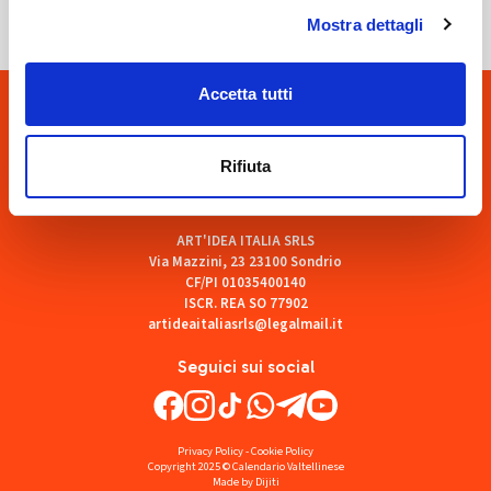
Mostra dettagli
Accetta tutti
Rifiuta
ART'IDEA ITALIA SRLS
Via Mazzini, 23 23100 Sondrio
CF/PI 01035400140
ISCR. REA SO 77902
artideaitaliasrls@legalmail.it
Seguici sui social
Privacy Policy
-
Cookie Policy
Copyright 2025 © Calendario Valtellinese
Made by Dijiti