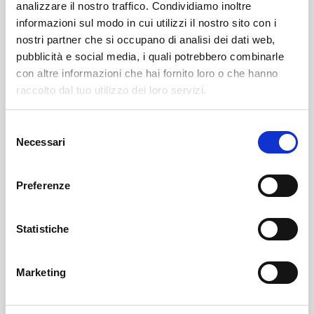
analizzare il nostro traffico. Condividiamo inoltre
informazioni sul modo in cui utilizzi il nostro sito con i
nostri partner che si occupano di analisi dei dati web,
pubblicità e social media, i quali potrebbero combinarle
con altre informazioni che hai fornito loro o che hanno
raccolto dal tuo utilizzo dei loro servizi.
Selezione
Sondrio
SOF Società Onoranze Funebri
Obituaries
Necessari
del
consenso
Preferenze
Statistiche
Marketing
Sondrio
SOF Società Onoranze Funebri