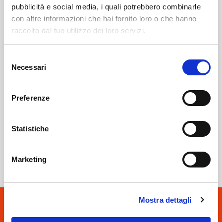
pubblicità e social media, i quali potrebbero combinarle
con altre informazioni che hai fornito loro o che hanno
Sondrio
SOF Società Onoranze Funebri
Obituaries
raccolto dal tuo utilizzo dei loro servizi.
Selezione
Necessari
del
consenso
Preferenze
Statistiche
Sondrio
SOF Società Onoranze Funebri
Marketing
Mostra dettagli