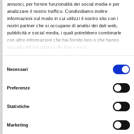
annunci, per fornire funzionalità dei social media e per
analizzare il nostro traffico. Condividiamo inoltre
informazioni sul modo in cui utilizzi il nostro sito con i
nostri partner che si occupano di analisi dei dati web,
pubblicità e social media, i quali potrebbero combinarle
con altre informazioni che hai fornito loro o che hanno
raccolto dal tuo utilizzo dei loro servizi.
Selezione
Castione Andevenno
SOF Società Onoranze Funebri
Obituaries
Necessari
del
consenso
Preferenze
Statistiche
Marketing
Sondrio