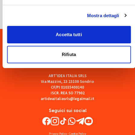
SOF Società Onoranze Funebri
Mostra dettagli
Accetta tutti
Rifiuta
ART'IDEA ITALIA SRLS
Via Mazzini, 23 23100 Sondrio
CF/PI 01035400140
ISCR. REA SO 77902
artideaitaliasrls@legalmail.it
Seguici sui social
Privacy Policy
-
Cookie Policy