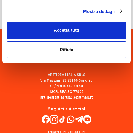
SOF Società Onoranze Funebri
Mostra dettagli
Accetta tutti
Rifiuta
ART'IDEA ITALIA SRLS
Via Mazzini, 23 23100 Sondrio
CF/PI 01035400140
ISCR. REA SO 77902
artideaitaliasrls@legalmail.it
Seguici sui social
Privacy Policy
-
Cookie Policy