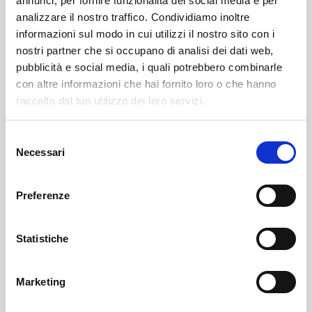
annunci, per fornire funzionalità dei social media e per
analizzare il nostro traffico. Condividiamo inoltre
informazioni sul modo in cui utilizzi il nostro sito con i
nostri partner che si occupano di analisi dei dati web,
pubblicità e social media, i quali potrebbero combinarle
con altre informazioni che hai fornito loro o che hanno
raccolto dal tuo utilizzo dei loro servizi.
Selezione
Necessari
del
Sondrio
SOF Società Onoranze Funebri
Obituaries
consenso
Preferenze
Statistiche
Marketing
Sondrio