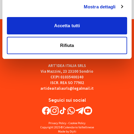
Mostra dettagli
Accetta tutti
Rifiuta
ART'IDEA ITALIA SRLS
Via Mazzini, 23 23100 Sondrio
CF/PI 01035400140
ISCR. REA SO 77902
artideaitaliasrls@legalmail.it
Seguici sui social
Privacy Policy
-
Cookie Policy
Copyright 2025 © Calendario Valtellinese
Made by Dijiti