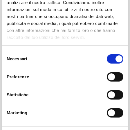
analizzare il nostro traffico. Condividiamo inoltre
informazioni sul modo in cui utilizzi il nostro sito con i
nostri partner che si occupano di analisi dei dati web,
pubblicità e social media, i quali potrebbero combinarle
con altre informazioni che hai fornito loro o che hanno
raccolto dal tuo utilizzo dei loro servizi.
Selezione
Postalesio
SOF Società Onoranze Funebri
Obituaries
Necessari
del
consenso
Preferenze
Statistiche
Marketing
Sondrio
SOF Società Onoranze Funebri