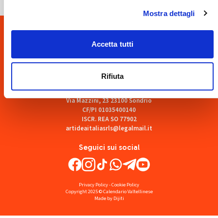
Mostra dettagli
Accetta tutti
Rifiuta
ART'IDEA ITALIA SRLS
Via Mazzini, 23 23100 Sondrio
CF/PI 01035400140
ISCR. REA SO 77902
artideaitaliasrls@legalmail.it
Seguici sui social
Privacy Policy
-
Cookie Policy
Copyright 2025 © Calendario Valtellinese
Made by Dijiti