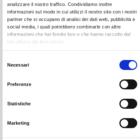
analizzare il nostro traffico. Condividiamo inoltre
informazioni sul modo in cui utilizzi il nostro sito con i nostri
partner che si occupano di analisi dei dati web, pubblicità e
social media, i quali potrebbero combinarle con altre
informazioni che hai fornito loro o che hanno raccolto dal
tuo utilizzo dei loro servizi.
Berbenno Di Valtellina
SOF Società Onoranze Funebri
Obituaries
Selezione
Necessari
del
consenso
Preferenze
Statistiche
Sondrio
SOF Società Onoranze Funebri
Marketing