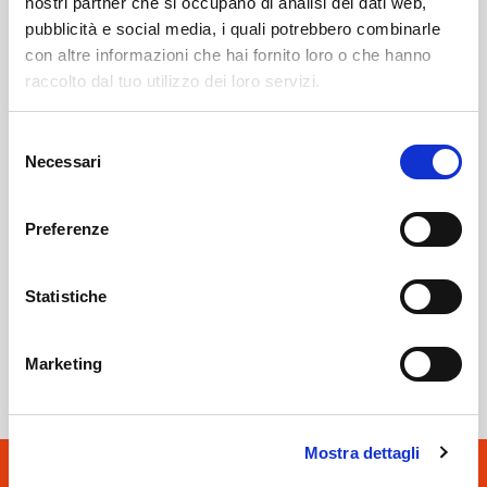
nostri partner che si occupano di analisi dei dati web,
pubblicità e social media, i quali potrebbero combinarle
con altre informazioni che hai fornito loro o che hanno
raccolto dal tuo utilizzo dei loro servizi.
Albosaggia
SOF Società Onoranze Funebri
Obituaries
Selezione
Necessari
del
consenso
Preferenze
Statistiche
Sondrio
SOF Società Onoranze Funebri
Marketing
Mostra dettagli