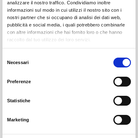
analizzare il nostro traffico. Condividiamo inoltre
informazioni sul modo in cui utilizzi il nostro sito con i
nostri partner che si occupano di analisi dei dati web,
pubblicità e social media, i quali potrebbero combinarle
con altre informazioni che hai fornito loro o che hanno
raccolto dal tuo utilizzo dei loro servizi.
Selezione
Ponte In Valtellina
SOF Società Onoranze Funebri
Obituaries
Necessari
del
consenso
Preferenze
Statistiche
Marketing
Sondrio
SOF Società Onoranze Funebri