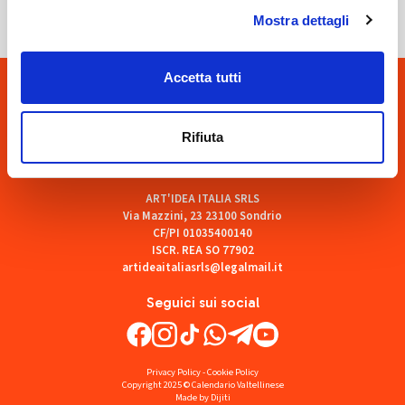
Mostra dettagli
Accetta tutti
Rifiuta
ART'IDEA ITALIA SRLS
Via Mazzini, 23 23100 Sondrio
CF/PI 01035400140
ISCR. REA SO 77902
artideaitaliasrls@legalmail.it
Seguici sui social
Privacy Policy
-
Cookie Policy
Copyright 2025 © Calendario Valtellinese
Made by Dijiti