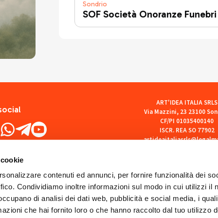
Sondrio
SOF Società Onoranze Funebri
ART'IDEA ITALIA SRLS
social
Via Mazzini, 23 23100 Son
CF/PI 01035400140
ISCR. REA SO 77902
artideaitaliasrls@legalma
 cookie
rsonalizzare contenuti ed annunci, per fornire funzionalità dei so
ffico. Condividiamo inoltre informazioni sul modo in cui utilizzi il 
 occupano di analisi dei dati web, pubblicità e social media, i qual
azioni che hai fornito loro o che hanno raccolto dal tuo utilizzo d