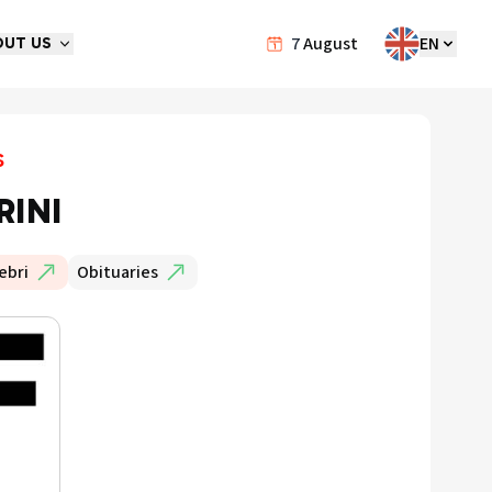
7
August
EN
OUT US
s
RINI
ebri
Obituaries