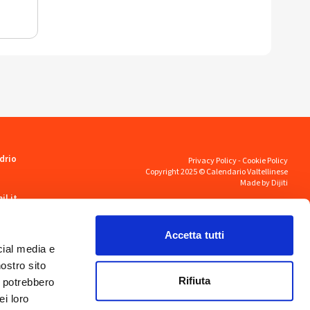
drio
Privacy Policy
-
Cookie Policy
Copyright 2025 © Calendario Valtellinese
Made by Dijiti
il.it
Accetta tutti
cial media e
nostro sito
Rifiuta
i potrebbero
ei loro