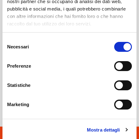
nostri partner che si occupano di analisi dei dati web,
pubblicità e social media, i quali potrebbero combinarle
con altre informazioni che hai fornito loro o che hanno
raccolto dal tuo utilizzo dei loro servizi.
Torre Santa Maria
SOF Società Onoranze Funebri
Obituaries
Selezione
Necessari
del
consenso
Preferenze
Statistiche
Sondrio
SOF Società Onoranze Funebri
Marketing
Mostra dettagli