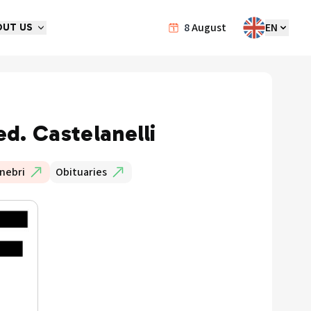
8
August
EN
OUT US
ed. Castelanelli
nebri
Obituaries