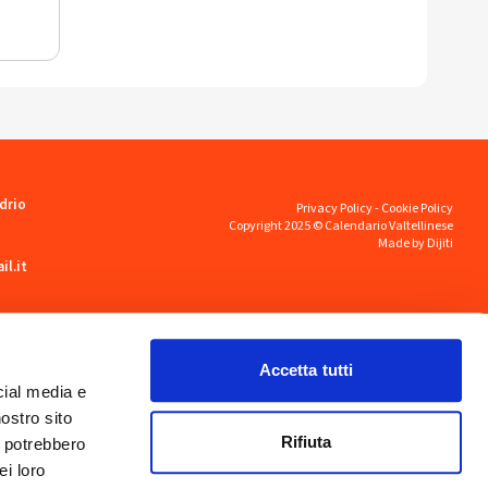
drio
Privacy Policy
-
Cookie Policy
Copyright 2025 © Calendario Valtellinese
Made by Dijiti
il.it
Accetta tutti
cial media e
nostro sito
Rifiuta
i potrebbero
ei loro