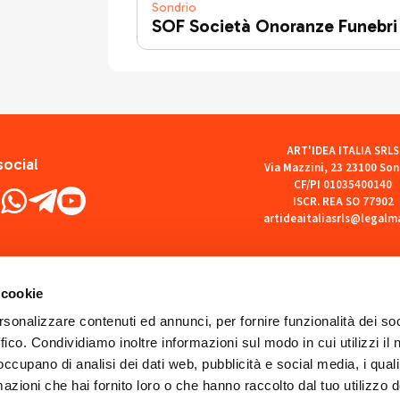
Sondrio
SOF Società Onoranze Funebri
ART'IDEA ITALIA SRLS
social
Via Mazzini, 23 23100 Son
CF/PI 01035400140
ISCR. REA SO 77902
artideaitaliasrls@legalma
 cookie
rsonalizzare contenuti ed annunci, per fornire funzionalità dei so
ffico. Condividiamo inoltre informazioni sul modo in cui utilizzi il 
 occupano di analisi dei dati web, pubblicità e social media, i qual
azioni che hai fornito loro o che hanno raccolto dal tuo utilizzo d