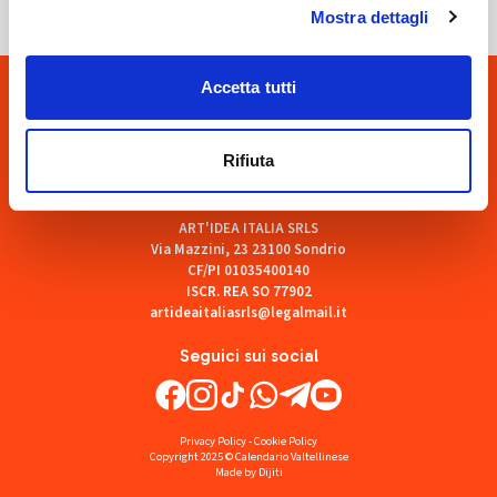
Mostra dettagli
Accetta tutti
Rifiuta
ART'IDEA ITALIA SRLS
Via Mazzini, 23 23100 Sondrio
CF/PI 01035400140
ISCR. REA SO 77902
artideaitaliasrls@legalmail.it
Seguici sui social
Privacy Policy
-
Cookie Policy
Copyright 2025 © Calendario Valtellinese
Made by Dijiti