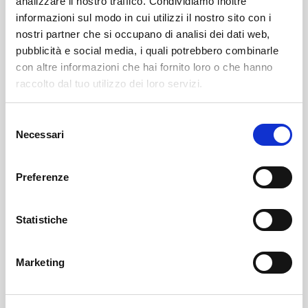
analizzare il nostro traffico. Condividiamo inoltre
informazioni sul modo in cui utilizzi il nostro sito con i
nostri partner che si occupano di analisi dei dati web,
pubblicità e social media, i quali potrebbero combinarle
con altre informazioni che hai fornito loro o che hanno
raccolto dal tuo utilizzo dei loro servizi.
Selezione
SOF Società Onoranze Funebri
Obituaries
Necessari
del
consenso
Preferenze
Statistiche
Marketing
Sondrio
SOF Società Onoranze Funebri