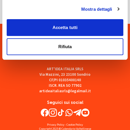
Mostra dettagli
Accetta tutti
Rifiuta
ART'IDEA ITALIA SRLS
Via Mazzini, 23 23100 Sondrio
CF/PI 01035400140
ISCR. REA SO 77902
artideaitaliasrls@legalmail.it
Seguici sui social
Privacy Policy
-
Cookie Policy
Copyright 2025 © Calendario Valtellinese