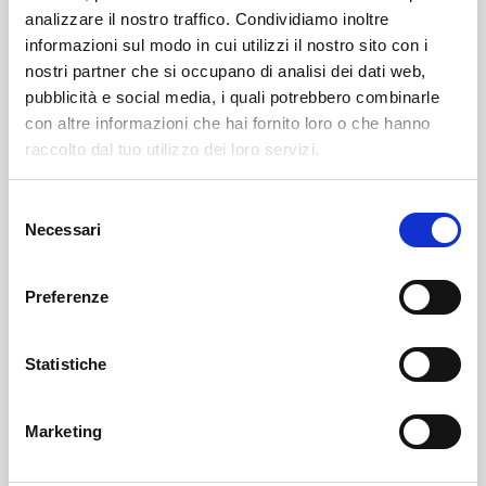
analizzare il nostro traffico. Condividiamo inoltre
informazioni sul modo in cui utilizzi il nostro sito con i
nostri partner che si occupano di analisi dei dati web,
pubblicità e social media, i quali potrebbero combinarle
con altre informazioni che hai fornito loro o che hanno
raccolto dal tuo utilizzo dei loro servizi.
Selezione
Necessari
del
Chiuro
SOF Società Onoranze Funebri
Obituaries
consenso
Preferenze
Statistiche
Marketing
Sondrio
SOF Società Onoranze Funebri