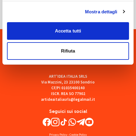
SOF Società Onoranze Funebri
Mostra dettagli
Accetta tutti
Rifiuta
ART'IDEA ITALIA SRLS
Via Mazzini, 23 23100 Sondrio
CF/PI 01035400140
ISCR. REA SO 77902
artideaitaliasrls@legalmail.it
Seguici sui social
Privacy Policy
-
Cookie Policy