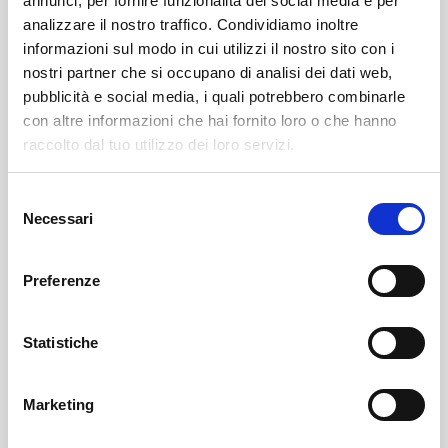
annunci, per fornire funzionalità dei social media e per
analizzare il nostro traffico. Condividiamo inoltre
informazioni sul modo in cui utilizzi il nostro sito con i
nostri partner che si occupano di analisi dei dati web,
pubblicità e social media, i quali potrebbero combinarle
con altre informazioni che hai fornito loro o che hanno
raccolto dal tuo utilizzo dei loro servizi.
Selezione
Necessari
del
Sondrio
SOF Società Onoranze Funebri
Obituaries
consenso
Preferenze
Statistiche
Marketing
Sondrio