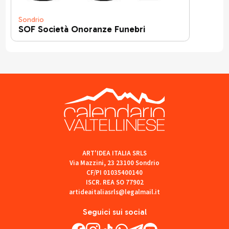
Sondrio
SOF Società Onoranze Funebri
ART'IDEA ITALIA SRLS
Via Mazzini, 23 23100 Sondrio
CF/PI 01035400140
ISCR. REA SO 77902
artideaitaliasrls@legalmail.it
Seguici sui social