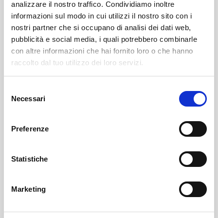
analizzare il nostro traffico. Condividiamo inoltre
informazioni sul modo in cui utilizzi il nostro sito con i
nostri partner che si occupano di analisi dei dati web,
pubblicità e social media, i quali potrebbero combinarle
con altre informazioni che hai fornito loro o che hanno
raccolto dal tuo utilizzo dei loro servizi.
Selezione
Sondrio
SOF Società Onoranze Funebri
Obituaries
Necessari
del
consenso
Preferenze
Statistiche
Marketing
Sondrio
SOF Società Onoranze Funebri