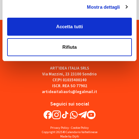
Mostra dettagli
Accetta tutti
Rifiuta
ART'IDEA ITALIA SRLS
Via Mazzini, 23 23100 Sondrio
CF/PI 01035400140
ISCR. REA SO 77902
artideaitaliasrls@legalmail.it
Seguici sui social
Privacy Policy
-
Cookie Policy
Copyright 2025 © Calendario Valtellinese
Made by Dijiti