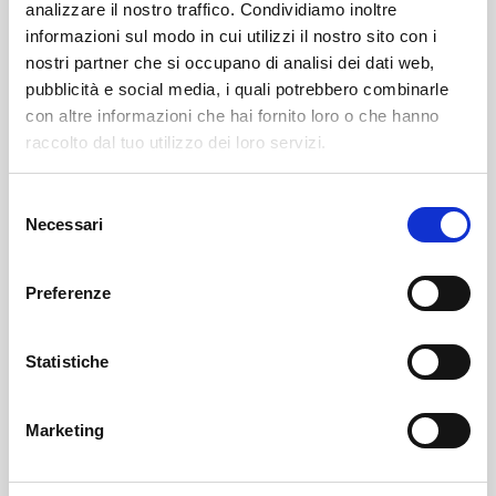
analizzare il nostro traffico. Condividiamo inoltre
informazioni sul modo in cui utilizzi il nostro sito con i
nostri partner che si occupano di analisi dei dati web,
pubblicità e social media, i quali potrebbero combinarle
con altre informazioni che hai fornito loro o che hanno
raccolto dal tuo utilizzo dei loro servizi.
Selezione
Piateda
SOF Società Onoranze Funebri
Obituaries
Necessari
del
consenso
Preferenze
Statistiche
Marketing
Sondrio
SOF Società Onoranze Funebri