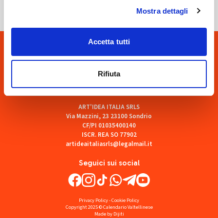
Mostra dettagli
Accetta tutti
Rifiuta
ART'IDEA ITALIA SRLS
Via Mazzini, 23 23100 Sondrio
CF/PI 01035400140
ISCR. REA SO 77902
artideaitaliasrls@legalmail.it
Seguici sui social
Privacy Policy
-
Cookie Policy
Copyright 2025 © Calendario Valtellinese
Made by Dijiti