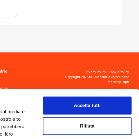
drio
Privacy Policy
-
Cookie Policy
Copyright 2025 © Calendario Valtellinese
Made by Dijiti
il.it
Accetta tutti
cial media e
nostro sito
Rifiuta
i potrebbero
ei loro