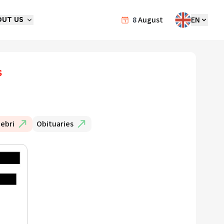
8
August
EN
OUT US
s
ebri
Obituaries