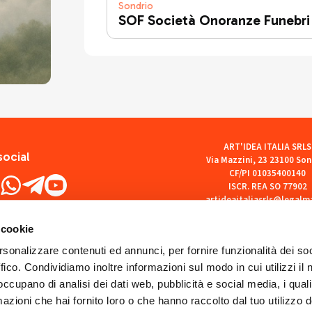
Sondrio
SOF Società Onoranze Funebri
ART'IDEA ITALIA SRLS
social
Via Mazzini, 23 23100 Son
CF/PI 01035400140
ISCR. REA SO 77902
artideaitaliasrls@legalma
 cookie
rsonalizzare contenuti ed annunci, per fornire funzionalità dei so
ffico. Condividiamo inoltre informazioni sul modo in cui utilizzi il 
 occupano di analisi dei dati web, pubblicità e social media, i qual
azioni che hai fornito loro o che hanno raccolto dal tuo utilizzo d