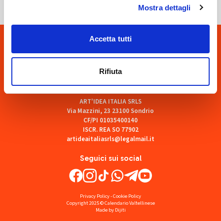
Mostra dettagli
Accetta tutti
Rifiuta
ART'IDEA ITALIA SRLS
Via Mazzini, 23 23100 Sondrio
CF/PI 01035400140
ISCR. REA SO 77902
artideaitaliasrls@legalmail.it
Seguici sui social
Privacy Policy
-
Cookie Policy
Copyright 2025 © Calendario Valtellinese
Made by Dijiti