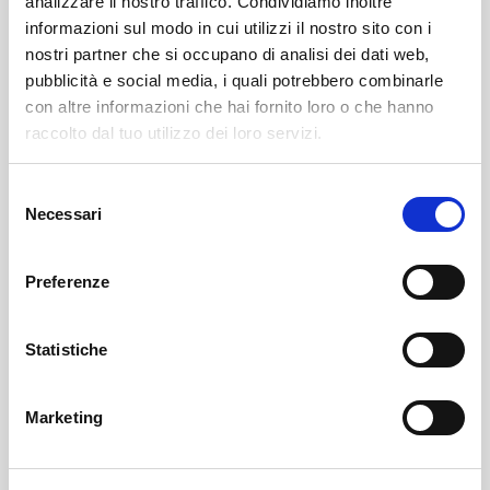
analizzare il nostro traffico. Condividiamo inoltre
informazioni sul modo in cui utilizzi il nostro sito con i
nostri partner che si occupano di analisi dei dati web,
pubblicità e social media, i quali potrebbero combinarle
con altre informazioni che hai fornito loro o che hanno
raccolto dal tuo utilizzo dei loro servizi.
Selezione
Chiuro
SOF Società Onoranze Funebri
Obituaries
Necessari
del
consenso
Preferenze
Statistiche
Marketing
Sondrio
SOF Società Onoranze Funebri