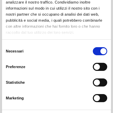
analizzare il nostro traffico. Condividiamo inoltre
informazioni sul modo in cui utilizzi il nostro sito con i
nostri partner che si occupano di analisi dei dati web,
pubblicità e social media, i quali potrebbero combinarle
con altre informazioni che hai fornito loro o che hanno
raccolto dal tuo utilizzo dei loro servizi.
Selezione
Sondrio
SOF Società Onoranze Funebri
Obituaries
Necessari
del
consenso
Preferenze
Statistiche
Marketing
Sondrio
SOF Società Onoranze Funebri