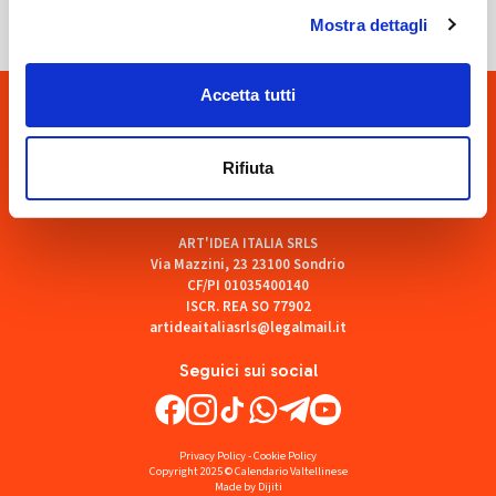
Mostra dettagli
Accetta tutti
Rifiuta
ART'IDEA ITALIA SRLS
Via Mazzini, 23 23100 Sondrio
CF/PI 01035400140
ISCR. REA SO 77902
artideaitaliasrls@legalmail.it
Seguici sui social
Privacy Policy
-
Cookie Policy
Copyright 2025 © Calendario Valtellinese
Made by Dijiti