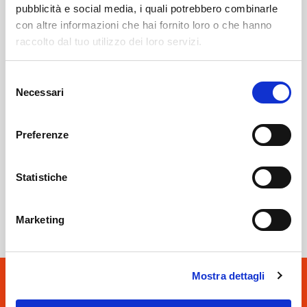
pubblicità e social media, i quali potrebbero combinarle
con altre informazioni che hai fornito loro o che hanno
Albosaggia
SOF Società Onoranze Funebri
Obituaries
raccolto dal tuo utilizzo dei loro servizi.
Selezione
Necessari
del
consenso
Preferenze
Statistiche
Sondrio
SOF Società Onoranze Funebri
Marketing
Mostra dettagli