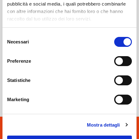
pubblicità e social media, i quali potrebbero combinarle
con altre informazioni che hai fornito loro o che hanno
Sondrio
SOF Società Onoranze Funebri
Obituaries
raccolto dal tuo utilizzo dei loro servizi.
Selezione
Necessari
del
consenso
Preferenze
Statistiche
Sondrio
SOF Società Onoranze Funebri
Marketing
Mostra dettagli