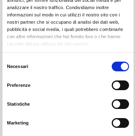
annunci, per fornire funzionalità dei social media e per
analizzare il nostro traffico. Condividiamo inoltre
informazioni sul modo in cui utilizzi il nostro sito con i
nostri partner che si occupano di analisi dei dati web,
pubblicità e social media, i quali potrebbero combinarle
con altre informazioni che hai fornito loro o che hanno
raccolto dal tuo utilizzo dei loro servizi.
Selezione
Necessari
del
Sondrio
SOF Società Onoranze Funebri
Obituaries
consenso
Preferenze
Statistiche
Marketing
Sondrio