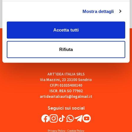
SOF Società Onoranze Funebri
Mostra dettagli
Accetta tutti
Rifiuta
ART'IDEA ITALIA SRLS
Via Mazzini, 23 23100 Sondrio
CF/PI 01035400140
ISCR. REA SO 77902
artideaitaliasrls@legalmail.it
Seguici sui social
Privacy Policy
-
Cookie Policy