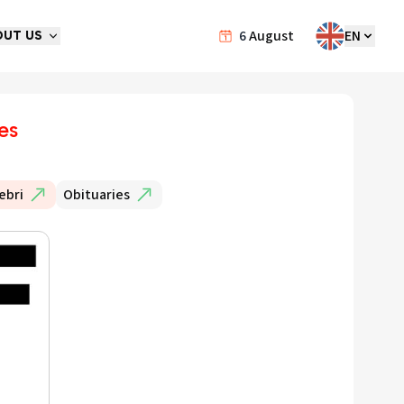
6
August
EN
OUT US
es
ebri
Obituaries