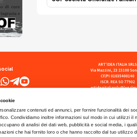
ART'IDEA ITALIA SRLS
social
Via Mazzini, 23 23100 Son
CF/PI 01035400140
ISCR. REA SO 77902
artideaitaliasrls@legalma
 cookie
rsonalizzare contenuti ed annunci, per fornire funzionalità dei so
ffico. Condividiamo inoltre informazioni sul modo in cui utilizzi il 
 occupano di analisi dei dati web, pubblicità e social media, i qual
azioni che hai fornito loro o che hanno raccolto dal tuo utilizzo d