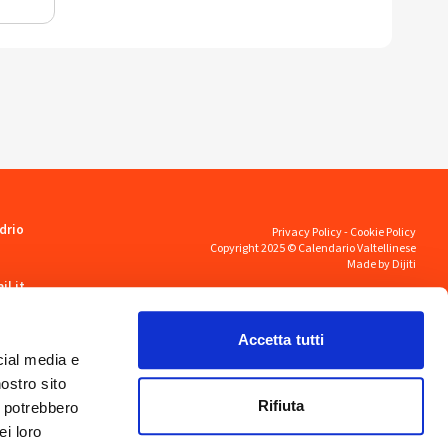
drio
Privacy Policy
-
Cookie Policy
Copyright 2025 © Calendario Valtellinese
Made by Dijiti
il.it
Accetta tutti
cial media e
nostro sito
Rifiuta
i potrebbero
ei loro