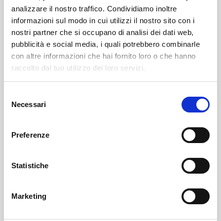
analizzare il nostro traffico. Condividiamo inoltre
informazioni sul modo in cui utilizzi il nostro sito con i
nostri partner che si occupano di analisi dei dati web,
pubblicità e social media, i quali potrebbero combinarle
con altre informazioni che hai fornito loro o che hanno
raccolto dal tuo utilizzo dei loro servizi.
Selezione
Necessari
del
SOF Società Onoranze Funebri
Obituaries
consenso
Preferenze
Statistiche
Marketing
Sondrio
SOF Società Onoranze Funebri