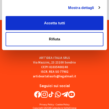
Mostra dettagli
Accetta tutti
Rifiuta
ART'IDEA ITALIA SRLS
Via Mazzini, 23 23100 Sondrio
CF/PI 01035400140
ISCR. REA SO 77902
artideaitaliasrls@legalmail.it
Seguici sui social
Privacy Policy
-
Cookie Policy
Copyright 2025 © Calendario Valtellinese