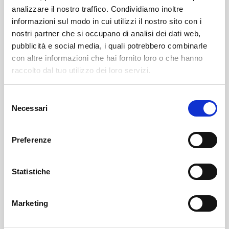
analizzare il nostro traffico. Condividiamo inoltre
informazioni sul modo in cui utilizzi il nostro sito con i
nostri partner che si occupano di analisi dei dati web,
pubblicità e social media, i quali potrebbero combinarle
con altre informazioni che hai fornito loro o che hanno
raccolto dal tuo utilizzo dei loro servizi.
Selezione
Necessari
del
Chiuro
SOF Società Onoranze Funebri
Obituaries
consenso
Preferenze
Statistiche
Marketing
Sondrio
SOF Società Onoranze Funebri