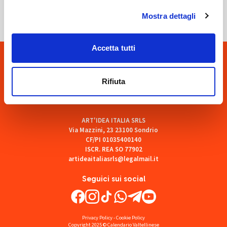
Mostra dettagli
Accetta tutti
Rifiuta
ART'IDEA ITALIA SRLS
Via Mazzini, 23 23100 Sondrio
CF/PI 01035400140
ISCR. REA SO 77902
artideaitaliasrls@legalmail.it
Seguici sui social
Privacy Policy
-
Cookie Policy
Copyright 2025 © Calendario Valtellinese