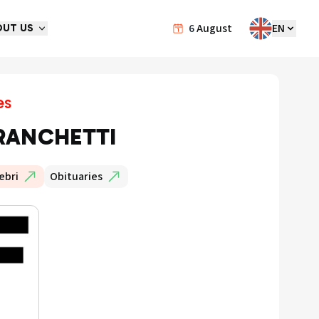
6
August
EN
OUT US
es
FRANCHETTI
ebri
Obituaries