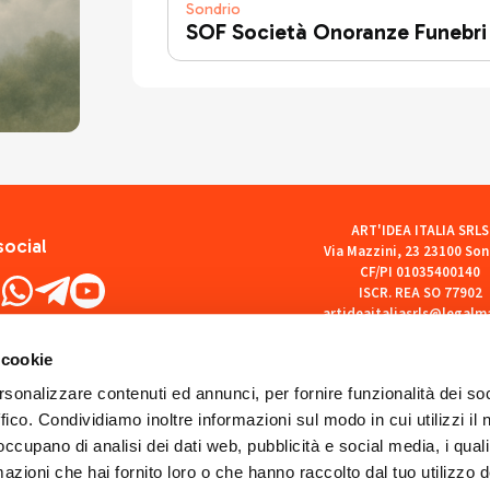
Sondrio
SOF Società Onoranze Funebri
ART'IDEA ITALIA SRLS
social
Via Mazzini, 23 23100 Son
CF/PI 01035400140
ISCR. REA SO 77902
artideaitaliasrls@legalma
 cookie
rsonalizzare contenuti ed annunci, per fornire funzionalità dei so
ffico. Condividiamo inoltre informazioni sul modo in cui utilizzi il 
 occupano di analisi dei dati web, pubblicità e social media, i qual
azioni che hai fornito loro o che hanno raccolto dal tuo utilizzo d