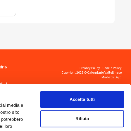
drio
Privacy Policy
-
Cookie Policy
Copyright 2025 © Calendario Valtellinese
Made by Dijiti
il.it
Accetta tutti
cial media e
nostro sito
Rifiuta
i potrebbero
ei loro