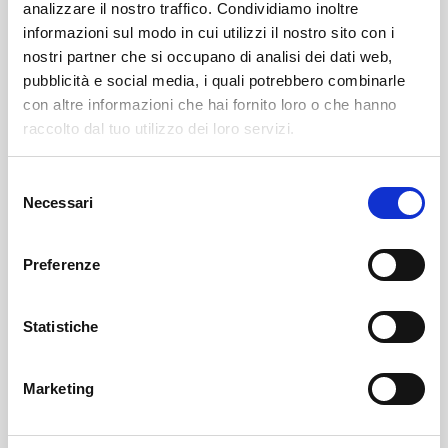
analizzare il nostro traffico. Condividiamo inoltre
informazioni sul modo in cui utilizzi il nostro sito con i
nostri partner che si occupano di analisi dei dati web,
pubblicità e social media, i quali potrebbero combinarle
con altre informazioni che hai fornito loro o che hanno
raccolto dal tuo utilizzo dei loro servizi.
Selezione
Sondrio
SOF Società Onoranze Funebri
Obituaries
Necessari
del
consenso
Preferenze
Statistiche
Marketing
Sondrio
SOF Società Onoranze Funebri