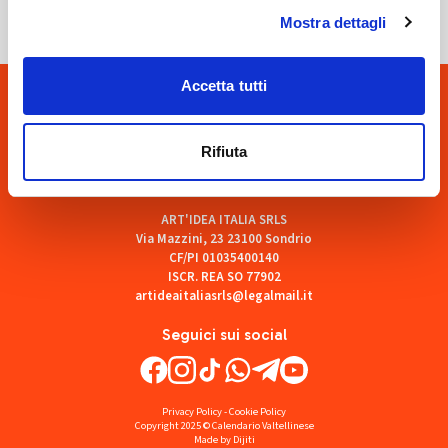
Mostra dettagli
Accetta tutti
Rifiuta
ART'IDEA ITALIA SRLS
Via Mazzini, 23 23100 Sondrio
CF/PI 01035400140
ISCR. REA SO 77902
artideaitaliasrls@legalmail.it
Seguici sui social
Privacy Policy
-
Cookie Policy
Copyright 2025 © Calendario Valtellinese
Made by Dijiti