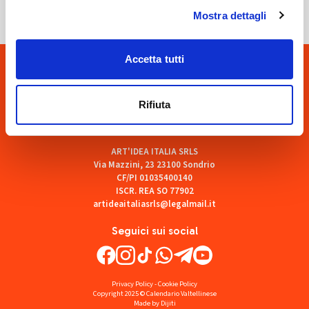
Mostra dettagli
Accetta tutti
Rifiuta
ART'IDEA ITALIA SRLS
Via Mazzini, 23 23100 Sondrio
CF/PI 01035400140
ISCR. REA SO 77902
artideaitaliasrls@legalmail.it
Seguici sui social
Privacy Policy
-
Cookie Policy
Copyright 2025 © Calendario Valtellinese
Made by Dijiti