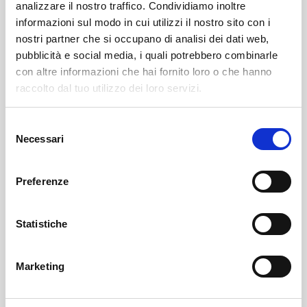
analizzare il nostro traffico. Condividiamo inoltre
informazioni sul modo in cui utilizzi il nostro sito con i
nostri partner che si occupano di analisi dei dati web,
pubblicità e social media, i quali potrebbero combinarle
con altre informazioni che hai fornito loro o che hanno
raccolto dal tuo utilizzo dei loro servizi.
Selezione
Bianzone
SOF Società Onoranze Funebri
Obituaries
Necessari
del
consenso
Preferenze
Statistiche
Marketing
Sondrio
SOF Società Onoranze Funebri