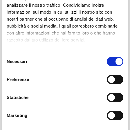
analizzare il nostro traffico. Condividiamo inoltre
informazioni sul modo in cui utilizzi il nostro sito con i
nostri partner che si occupano di analisi dei dati web,
pubblicità e social media, i quali potrebbero combinarle
con altre informazioni che hai fornito loro o che hanno
raccolto dal tuo utilizzo dei loro servizi.
Selezione
Necessari
del
Caiolo
SOF Società Onoranze Funebri
Obituaries
consenso
Preferenze
Statistiche
Marketing
Sondrio
SOF Società Onoranze Funebri