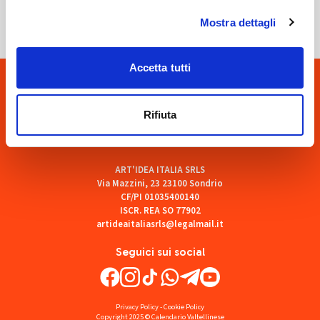
Mostra dettagli
Accetta tutti
Rifiuta
ART'IDEA ITALIA SRLS
Via Mazzini, 23 23100 Sondrio
CF/PI 01035400140
ISCR. REA SO 77902
artideaitaliasrls@legalmail.it
Seguici sui social
Privacy Policy
-
Cookie Policy
Copyright 2025 © Calendario Valtellinese