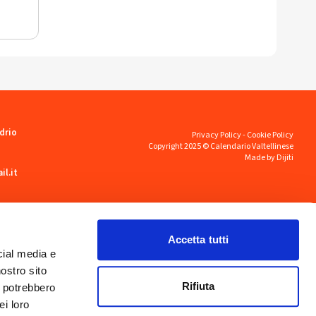
drio
Privacy Policy
-
Cookie Policy
Copyright 2025 © Calendario Valtellinese
Made by Dijiti
il.it
Accetta tutti
cial media e
nostro sito
Rifiuta
i potrebbero
ei loro