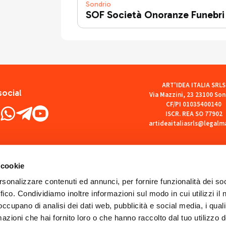
Sondrio
SOF Società Onoranze Funebri
ART'IDEA ITALIA SRLS
social
Via Mazzini, 23 23100 Son
CF/PI 01035400140
ISCR. REA SO 77902
artideaitaliasrls@legalma
 cookie
rsonalizzare contenuti ed annunci, per fornire funzionalità dei so
ffico. Condividiamo inoltre informazioni sul modo in cui utilizzi il 
 occupano di analisi dei dati web, pubblicità e social media, i qual
azioni che hai fornito loro o che hanno raccolto dal tuo utilizzo d