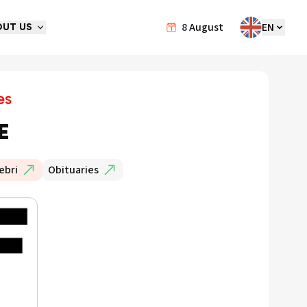
8
August
EN
OUT US
es
E
ebri
Obituaries