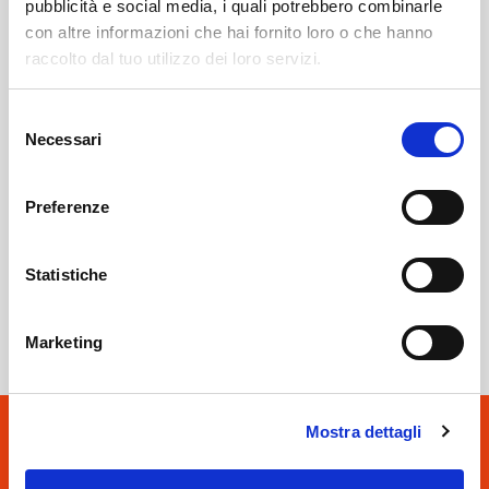
pubblicità e social media, i quali potrebbero combinarle
con altre informazioni che hai fornito loro o che hanno
raccolto dal tuo utilizzo dei loro servizi.
Teglio
SOF Società Onoranze Funebri
Obituaries
Selezione
Necessari
del
consenso
Preferenze
Statistiche
Sondrio
SOF Società Onoranze Funebri
Marketing
Mostra dettagli