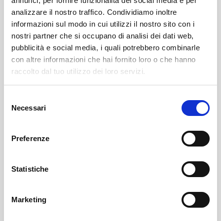
annunci, per fornire funzionalità dei social media e per
analizzare il nostro traffico. Condividiamo inoltre
informazioni sul modo in cui utilizzi il nostro sito con i
nostri partner che si occupano di analisi dei dati web,
pubblicità e social media, i quali potrebbero combinarle
con altre informazioni che hai fornito loro o che hanno
raccolto dal tuo utilizzo dei loro servizi.
Selezione
Necessari
del
Torre Santa Maria
SOF Società Onoranze Funebri
Obituaries
consenso
Preferenze
Statistiche
Marketing
Sondrio