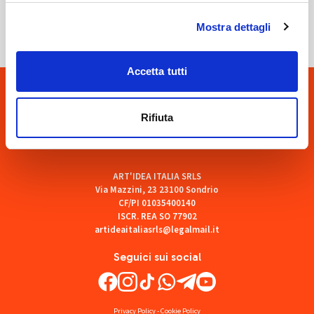
SOF Società Onoranze Funebri
Mostra dettagli
Accetta tutti
Rifiuta
ART'IDEA ITALIA SRLS
Via Mazzini, 23 23100 Sondrio
CF/PI 01035400140
ISCR. REA SO 77902
artideaitaliasrls@legalmail.it
Seguici sui social
Privacy Policy
-
Cookie Policy