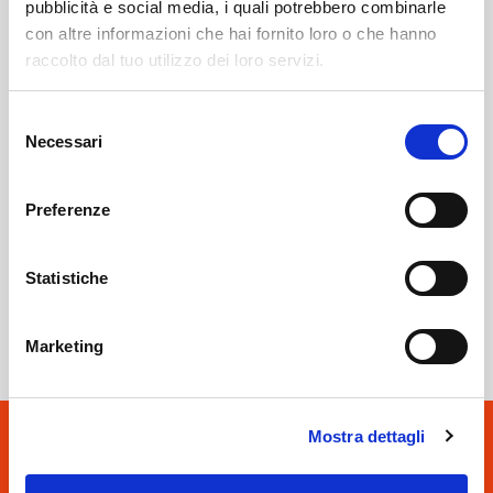
pubblicità e social media, i quali potrebbero combinarle
con altre informazioni che hai fornito loro o che hanno
raccolto dal tuo utilizzo dei loro servizi.
Teglio
SOF Società Onoranze Funebri
Obituaries
Selezione
Necessari
del
consenso
Preferenze
Statistiche
Sondrio
SOF Società Onoranze Funebri
Marketing
Mostra dettagli