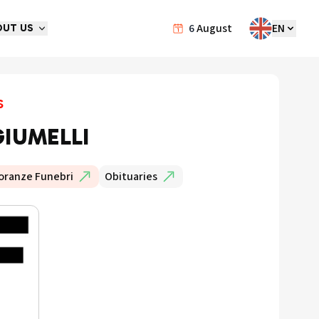
6
August
EN
OUT US
s
GIUMELLI
oranze Funebri
Obituaries