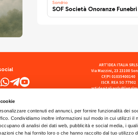
Sondrio
SOF Società Onoranze Funebri
ART'IDEA ITALIA SRLS
social
Via Mazzini, 23 23100 Son
CF/PI 01035400140
ISCR. REA SO 77902
artideaitaliasrls@legalma
 cookie
rsonalizzare contenuti ed annunci, per fornire funzionalità dei so
ffico. Condividiamo inoltre informazioni sul modo in cui utilizzi il 
 occupano di analisi dei dati web, pubblicità e social media, i qual
azioni che hai fornito loro o che hanno raccolto dal tuo utilizzo d