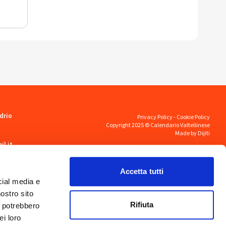
drio
Privacy Policy
-
Cookie Policy
Copyright 2025 © Calendario Valtellinese
Made by Dijiti
il.it
Accetta tutti
cial media e
nostro sito
Rifiuta
i potrebbero
ei loro