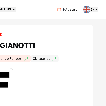
9
August
EN
OUT US
s
 GIANOTTI
ranze Funebri
Obituaries