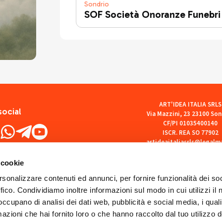
Sondrio
SOF Società Onoranze Funebri
ART'IDEA ITALIA SRLS
social
Via Mazzini, 23 23100 Son
CF/PI 01035400140
ISCR. REA SO 77902
artideaitaliasrls@legalma
 cookie
rsonalizzare contenuti ed annunci, per fornire funzionalità dei so
ffico. Condividiamo inoltre informazioni sul modo in cui utilizzi il 
 occupano di analisi dei dati web, pubblicità e social media, i qual
azioni che hai fornito loro o che hanno raccolto dal tuo utilizzo d