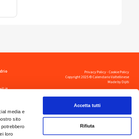
drio
Privacy Policy
-
Cookie Policy
Copyright 2025 © Calendario Valtellinese
Made by Dijiti
il.it
Accetta tutti
cial media e
nostro sito
Rifiuta
i potrebbero
ei loro