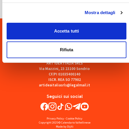
Mostra dettagli
Accetta tutti
Rifiuta
ART'IDEA ITALIA SRLS
Via Mazzini, 23 23100 Sondrio
CF/PI 01035400140
ISCR. REA SO 77902
artideaitaliasrls@legalmail.it
Seguici sui social
Privacy Policy
-
Cookie Policy
Copyright 2025 © Calendario Valtellinese
Made by Dijiti