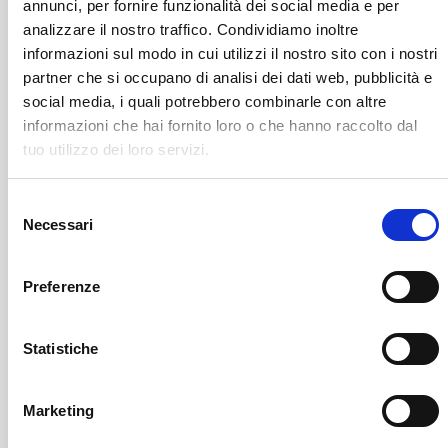
annunci, per fornire funzionalità dei social media e per
analizzare il nostro traffico. Condividiamo inoltre
informazioni sul modo in cui utilizzi il nostro sito con i nostri
partner che si occupano di analisi dei dati web, pubblicità e
social media, i quali potrebbero combinarle con altre
informazioni che hai fornito loro o che hanno raccolto dal
tuo utilizzo dei loro servizi.
Berbenno Di Valtellina
SOF Società Onoranze Funebri
Obituaries
Selezione
Necessari
del
consenso
Preferenze
Statistiche
Sondrio
Marketing
SOF Società Onoranze Funebri