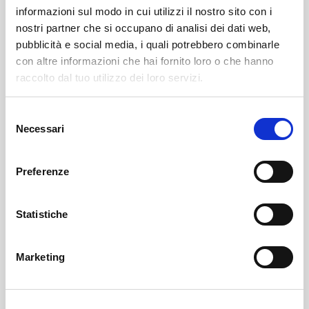
informazioni sul modo in cui utilizzi il nostro sito con i
nostri partner che si occupano di analisi dei dati web,
pubblicità e social media, i quali potrebbero combinarle
con altre informazioni che hai fornito loro o che hanno
raccolto dal tuo utilizzo dei loro servizi.
Albosaggia
SOF Società Onoranze Funebri
Obituaries
Selezione
Necessari
del
consenso
Preferenze
Statistiche
Marketing
Sondrio
SOF Società Onoranze Funebri