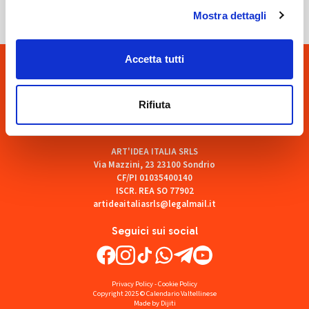
Mostra dettagli
Accetta tutti
Rifiuta
ART'IDEA ITALIA SRLS
Via Mazzini, 23 23100 Sondrio
CF/PI 01035400140
ISCR. REA SO 77902
artideaitaliasrls@legalmail.it
Seguici sui social
Privacy Policy
-
Cookie Policy
Copyright 2025 © Calendario Valtellinese
Made by Dijiti