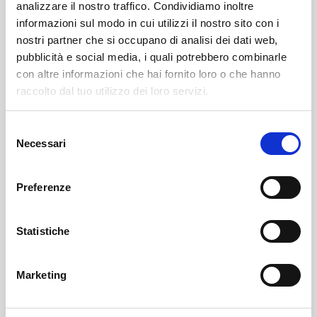
analizzare il nostro traffico. Condividiamo inoltre
informazioni sul modo in cui utilizzi il nostro sito con i
nostri partner che si occupano di analisi dei dati web,
pubblicità e social media, i quali potrebbero combinarle
con altre informazioni che hai fornito loro o che hanno
raccolto dal tuo utilizzo dei loro servizi.
Selezione
Sondrio
SOF Società Onoranze Funebri
Obituaries
Necessari
del
consenso
Preferenze
Statistiche
Marketing
Sondrio
SOF Società Onoranze Funebri