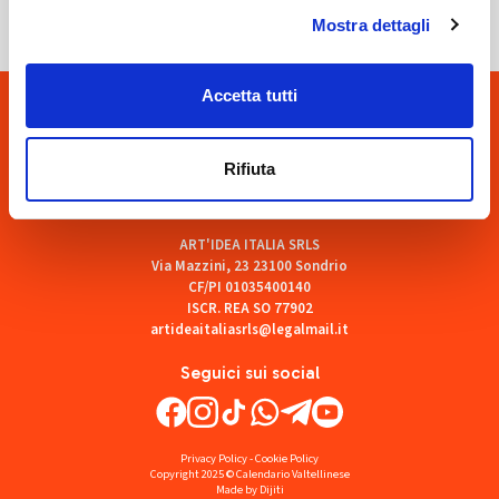
Mostra dettagli
Accetta tutti
Rifiuta
ART'IDEA ITALIA SRLS
Via Mazzini, 23 23100 Sondrio
CF/PI 01035400140
ISCR. REA SO 77902
artideaitaliasrls@legalmail.it
Seguici sui social
Privacy Policy
-
Cookie Policy
Copyright 2025 © Calendario Valtellinese
Made by Dijiti