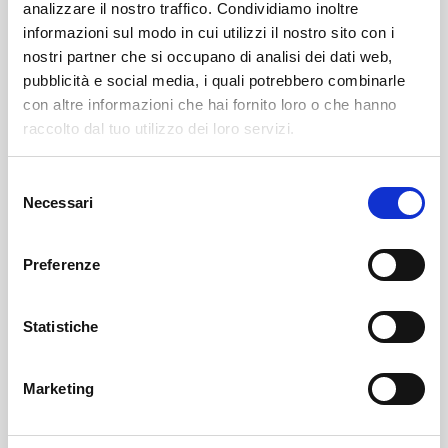
analizzare il nostro traffico. Condividiamo inoltre
informazioni sul modo in cui utilizzi il nostro sito con i
nostri partner che si occupano di analisi dei dati web,
pubblicità e social media, i quali potrebbero combinarle
con altre informazioni che hai fornito loro o che hanno
raccolto dal tuo utilizzo dei loro servizi.
Selezione
Bianzone
SOF Società Onoranze Funebri
Obituaries
Necessari
del
consenso
Preferenze
Statistiche
Marketing
Sondrio
SOF Società Onoranze Funebri