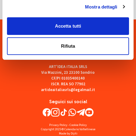
Mostra dettagli
Accetta tutti
Rifiuta
ART'IDEA ITALIA SRLS
Via Mazzini, 23 23100 Sondrio
CF/PI 01035400140
ISCR. REA SO 77902
artideaitaliasrls@legalmail.it
Seguici sui social
Privacy Policy
-
Cookie Policy
Copyright 2025 © Calendario Valtellinese
Made by Dijiti