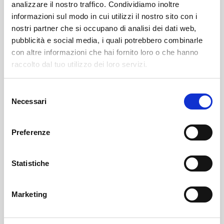
analizzare il nostro traffico. Condividiamo inoltre
informazioni sul modo in cui utilizzi il nostro sito con i
nostri partner che si occupano di analisi dei dati web,
pubblicità e social media, i quali potrebbero combinarle
con altre informazioni che hai fornito loro o che hanno
raccolto dal tuo utilizzo dei loro servizi.
Selezione
Sondrio
SOF Società Onoranze Funebri
Obituaries
Necessari
del
consenso
Preferenze
Statistiche
Marketing
Sondrio
SOF Società Onoranze Funebri