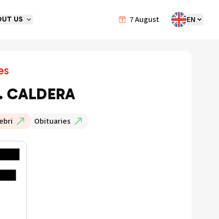
7
August
EN
OUT US
es
. CALDERA
ebri
Obituaries