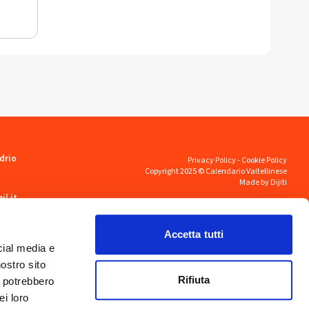
drio
Privacy Policy
-
Cookie Policy
Copyright 2025 © Calendario Valtellinese
Made by Dijiti
il.it
Accetta tutti
cial media e
nostro sito
Rifiuta
i potrebbero
ei loro