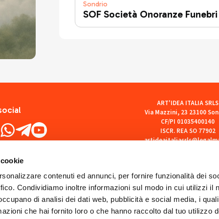
Sondrio
SOF Società Onoranze Funebri
ART'IDEA ITALIA SRLS
social
Via Mazzini, 23 23100 Son
CF/PI 01035400140
ISCR. REA SO 77902
artideaitaliasrls@legalma
 cookie
rsonalizzare contenuti ed annunci, per fornire funzionalità dei so
ffico. Condividiamo inoltre informazioni sul modo in cui utilizzi il 
 occupano di analisi dei dati web, pubblicità e social media, i qual
azioni che hai fornito loro o che hanno raccolto dal tuo utilizzo d