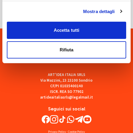
SOF Società Onoranze Funebri
Mostra dettagli
Accetta tutti
Rifiuta
ART'IDEA ITALIA SRLS
Via Mazzini, 23 23100 Sondrio
CF/PI 01035400140
ISCR. REA SO 77902
artideaitaliasrls@legalmail.it
Seguici sui social
Privacy Policy
-
Cookie Policy