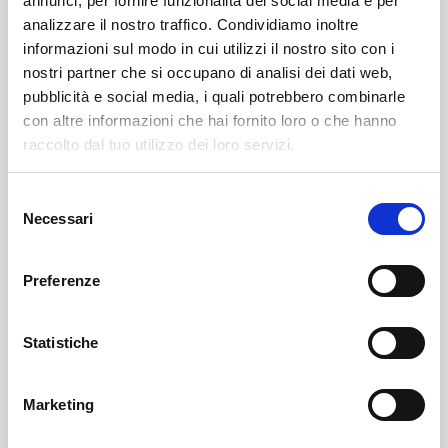
annunci, per fornire funzionalità dei social media e per
analizzare il nostro traffico. Condividiamo inoltre
informazioni sul modo in cui utilizzi il nostro sito con i
nostri partner che si occupano di analisi dei dati web,
pubblicità e social media, i quali potrebbero combinarle
con altre informazioni che hai fornito loro o che hanno
raccolto dal tuo utilizzo dei loro servizi.
Selezione
Necessari
del
Piantedo
SOF Società Onoranze Funebri
Obituaries
consenso
Preferenze
Statistiche
Marketing
Sondrio