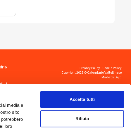
drio
Privacy Policy
-
Cookie Policy
Copyright 2025 © Calendario Valtellinese
Made by Dijiti
il.it
Accetta tutti
cial media e
nostro sito
Rifiuta
i potrebbero
ei loro