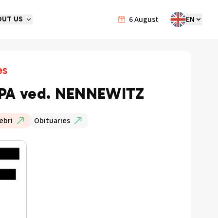
6
August
EN
OUT US
es
PA ved. NENNEWITZ
ebri
Obituaries