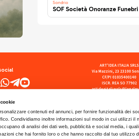
Sondrio
SOF Società Onoranze Funebri
ART'IDEA ITALIA SRLS
social
Via Mazzini, 23 23100 Son
CF/PI 01035400140
ISCR. REA SO 77902
artideaitaliasrls@legalma
 cookie
rsonalizzare contenuti ed annunci, per fornire funzionalità dei so
ffico. Condividiamo inoltre informazioni sul modo in cui utilizzi il 
 occupano di analisi dei dati web, pubblicità e social media, i qual
azioni che hai fornito loro o che hanno raccolto dal tuo utilizzo d