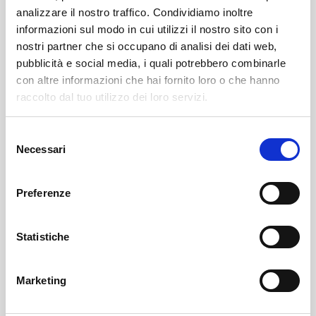
analizzare il nostro traffico. Condividiamo inoltre
informazioni sul modo in cui utilizzi il nostro sito con i
nostri partner che si occupano di analisi dei dati web,
pubblicità e social media, i quali potrebbero combinarle
con altre informazioni che hai fornito loro o che hanno
raccolto dal tuo utilizzo dei loro servizi.
Selezione
Necessari
del
Chiuro
SOF Società Onoranze Funebri
Obituaries
consenso
Preferenze
Statistiche
Marketing
Sondrio
SOF Società Onoranze Funebri