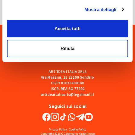
Mostra dettagli
Accetta tutti
Rifiuta
ART'IDEA ITALIA SRLS
Via Mazzini, 23 23100 Sondrio
CF/PI 01035400140
ISCR. REA SO 77902
artideaitaliasrls@legalmail.it
Seguici sui social
Privacy Policy
-
Cookie Policy
Copyright 2025 © Calendario Valtellinese